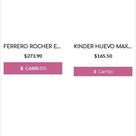
FERRERO ROCHER ESTUCHE 24 PZS
KINDER HUEVO MAXI NIÑO
$
273.90
$
165.50
⏬ CARRITO
⏬ Carrito