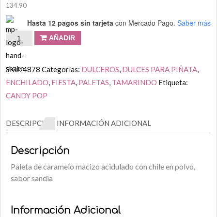
134.90
Hasta 12 pagos sin tarjeta
con Mercado Pago.
Saber más
AÑADIR
SKU:
4878
Categorías:
DULCEROS
,
DULCES PARA PIÑATA
,
ENCHILADO
,
FIESTA
,
PALETAS
,
TAMARINDO
Etiqueta:
CANDY POP
DESCRIPCIÓN
INFORMACIÓN ADICIONAL
Descripción
Paleta de caramelo macizo acidulado con chile en polvo,
sabor sandia
Información Adicional