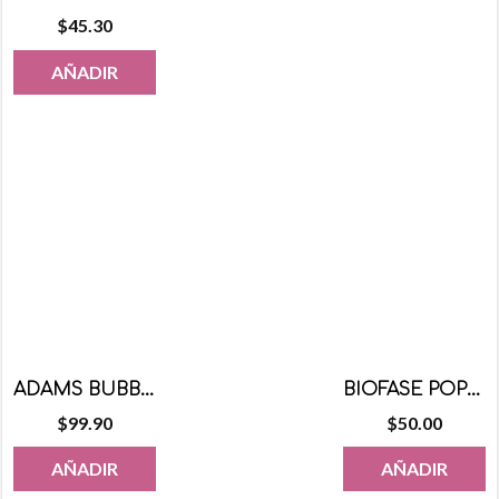
$
45.30
AÑADIR
ADAMS BUBBALOO CRACK-UPS 24 GRS 18 PZS
BIOFASE POPOTE RETAIL 25CM 150 PZS
$
99.90
$
50.00
AÑADIR
AÑADIR