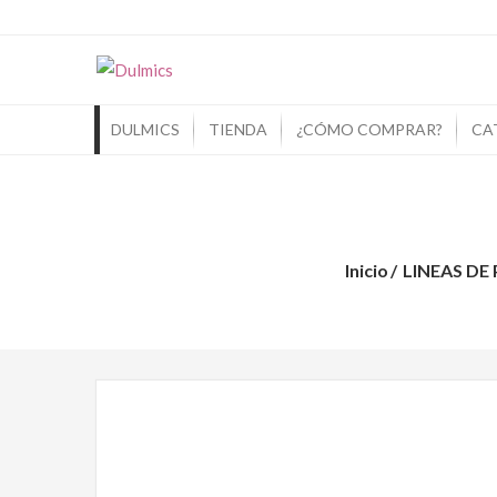
Dulmics
Si Piensas En Dulces Piensa En Dulmic
DULMICS
TIENDA
¿CÓMO COMPRAR?
CA
Inicio
LINEAS D