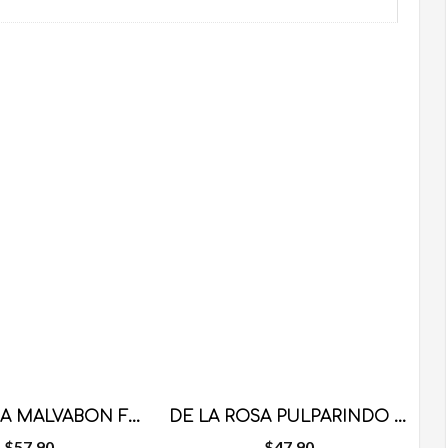
DE LA ROSA MALVABON FRESA 12 PZS
DE LA ROSA PULPARINDO EXTRA HOT 20 PZS
$
57.90
$
47.90