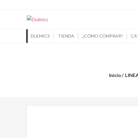
Dulmics
Si Piensas En Dulces Piensa En Dulmic
DULMICS
TIENDA
¿CÓMO COMPRAR?
CA
Inicio
LINE