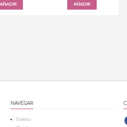
AÑADIR
AÑADIR
NAVEGAR
C
Dulmics