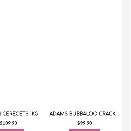
 CERECETS 1KG
ADAMS BUBBALOO CRACK-UPS 24 GRS 18 PZS
$
109.90
$
99.90