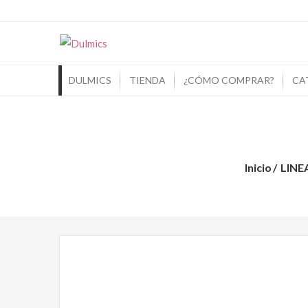
Dulmics
Si Piensas En Dulces Piensa En Dulmic
DULMICS
TIENDA
¿CÓMO COMPRAR?
CA
Inicio
LINE