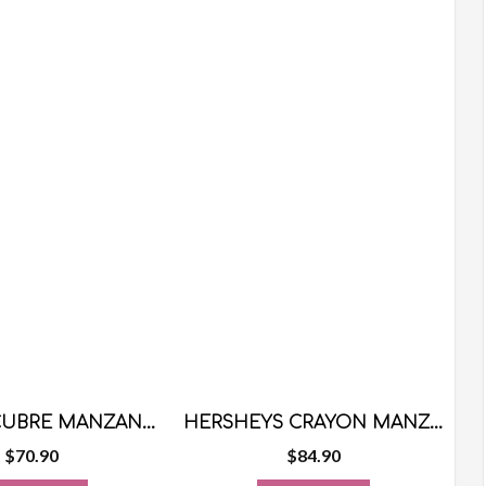
CHILACA CUBRE MANZANAS SABOR CHAMOY 500 GRS
HERSHEYS CRAYON MANZANA VERDE 10 PZS
$
70.90
$
84.90