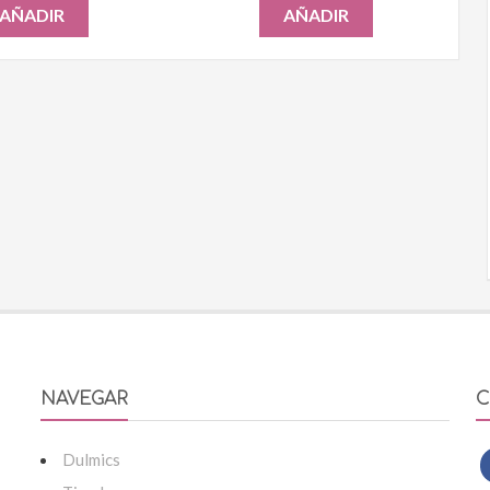
AÑADIR
AÑADIR
NAVEGAR
C
Dulmics