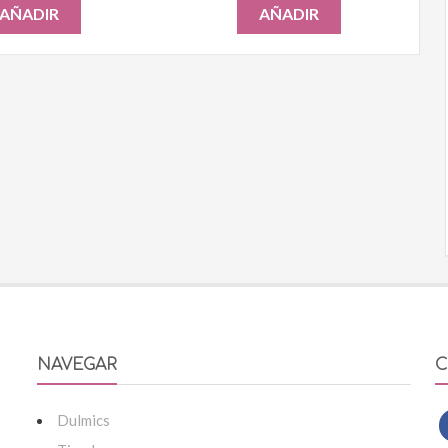
AÑADIR
AÑADIR
NAVEGAR
C
Dulmics