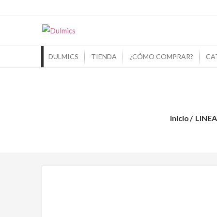
Dulmics
Si Piensas En Dulces Piensa En Dulmic
DULMICS
TIENDA
¿CÓMO COMPRAR?
CA
Inicio
LINE