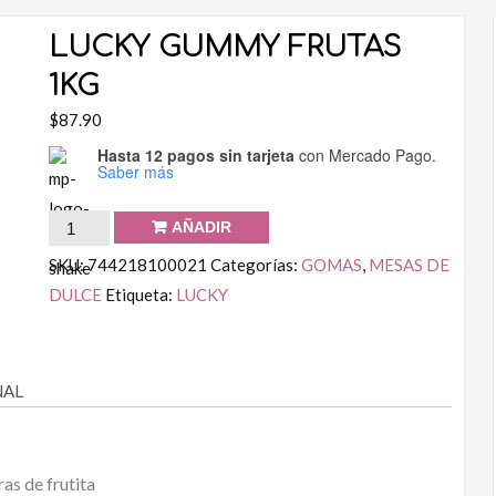
LUCKY GUMMY FRUTAS
1KG
$
87.90
Hasta 12 pagos sin tarjeta
con Mercado Pago.
Saber más
AÑADIR
SKU:
744218100021
Categorías:
GOMAS
,
MESAS DE
DULCE
Etiqueta:
LUCKY
NAL
as de frutita