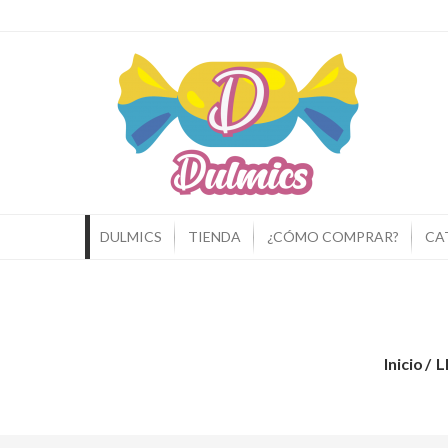
Dulm
Si Pie
DULMICS
TIENDA
¿CÓMO COMPRAR?
CA
Inicio
L