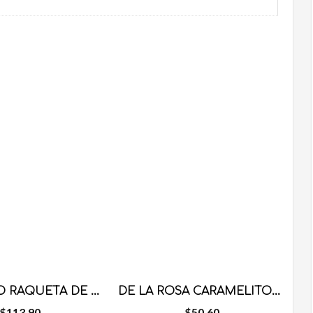
MIGUELITO RAQUETA DE MENTA 40 PZS
DE LA ROSA CARAMELITOS SURTIDOS 100 PZS
$
113.90
$
50.60