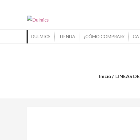
Dulmics
Si Piensas En Dulces Piensa En Dulmic
DULMICS
TIENDA
¿CÓMO COMPRAR?
CA
Inicio
LINEAS D