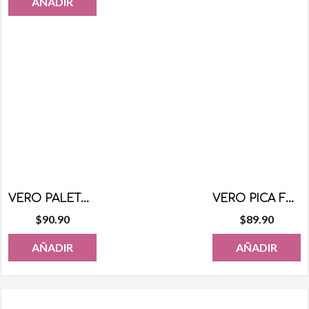
AÑADIR
VERO PALETA TARRITO 40 PZS
VERO PICA FRESA 100 PZS
$
90.90
$
89.90
AÑADIR
AÑADIR