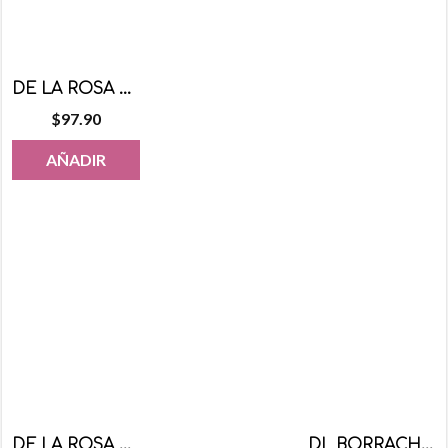
DE LA ROSA MALVAVISCO CHOCOLATE CON MENTA 50 PZAS
$
97.90
AÑADIR
DE LA ROSA MAZAPAN ORIGINAL 30 PZS
DL BORRACHO DISPLAY 24 PZA