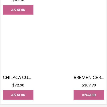
AÑADIR
CHILACA CUBRE MANZANA SABOR MANGO 500 GRS
BREMEN CERECETS 1KG
$
72.90
$
109.90
AÑADIR
AÑADIR