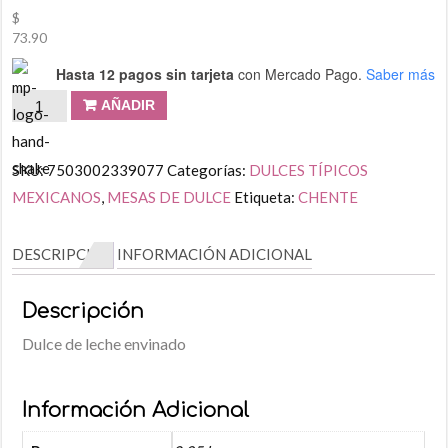
$
73.90
Hasta 12 pagos sin tarjeta
con Mercado Pago.
Saber más
AÑADIR
SKU:
7503002339077
Categorías:
DULCES TÍPICOS
MEXICANOS
,
MESAS DE DULCE
Etiqueta:
CHENTE
DESCRIPCIÓN
INFORMACIÓN ADICIONAL
Descripción
Dulce de leche envinado
Información Adicional