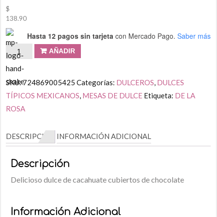
$
138.90
Hasta 12 pagos sin tarjeta
con Mercado Pago.
Saber más
AÑADIR
SKU:
724869005425
Categorías:
DULCEROS
,
DULCES
TÍPICOS MEXICANOS
,
MESAS DE DULCE
Etiqueta:
DE LA
ROSA
DESCRIPCIÓN
INFORMACIÓN ADICIONAL
Descripción
Delicioso dulce de cacahuate cubiertos de chocolate
Información Adicional