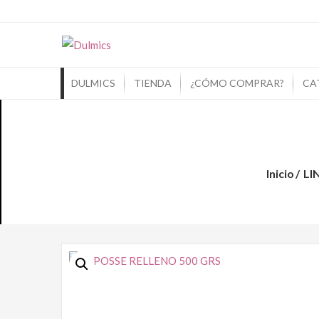
Dulmics
Si Piensas En Dulces Piensa En Dulmic
DULMICS
TIENDA
¿CÓMO COMPRAR?
CA
Inicio
LI