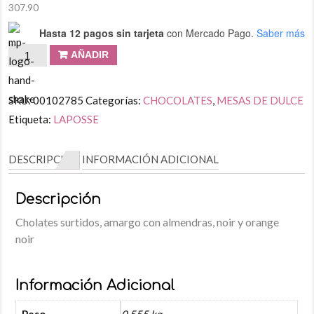
307.90
Hasta 12 pagos sin tarjeta
con Mercado Pago.
Saber más
AÑADIR
SKU:
00102785
Categorías:
CHOCOLATES
,
MESAS DE DULCE
Etiqueta:
LAPOSSE
DESCRIPCIÓN
INFORMACIÓN ADICIONAL
Descripción
Cholates surtidos, amargo con almendras, noir y orange
noir
Información Adicional