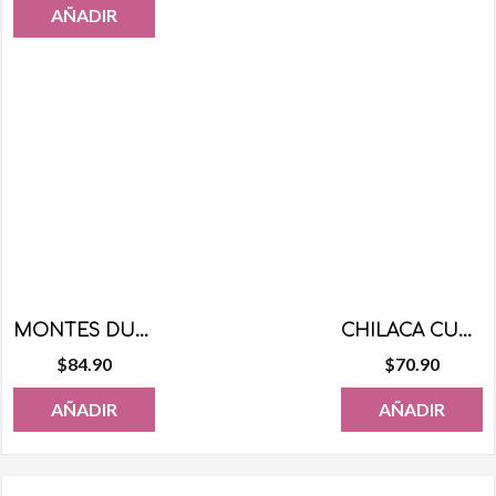
AÑADIR
MONTES DULCES SUPER NATILLAS 100 PZS
CHILACA CUBRE MANZANAS SABOR CHAMOY 500 GRS
$
84.90
$
70.90
AÑADIR
AÑADIR