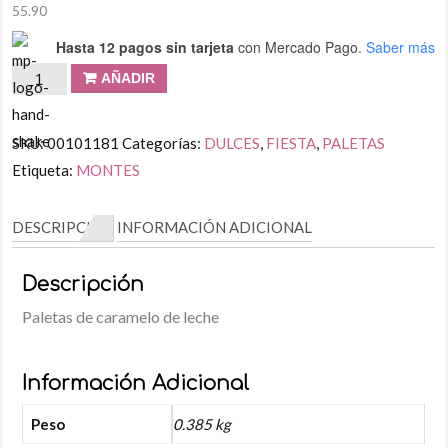
55.90
Hasta 12 pagos sin tarjeta
con Mercado Pago.
Saber más
AÑADIR
SKU:
00101181
Categorías:
DULCES
,
FIESTA
,
PALETAS
Etiqueta:
MONTES
DESCRIPCIÓN
INFORMACIÓN ADICIONAL
Descripción
Paletas de caramelo de leche
Información Adicional
Peso
0.385 kg